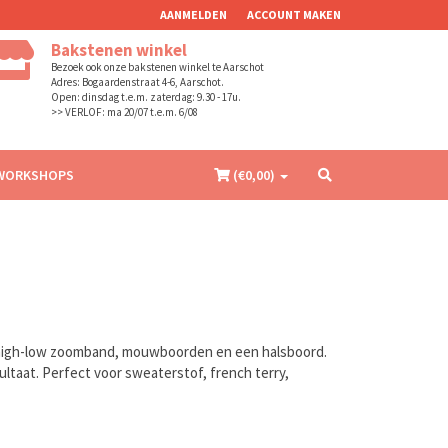
AANMELDEN
ACCOUNT MAKEN
Bakstenen winkel
Bezoek ook onze bakstenen winkel te Aarschot
Adres: Bogaardenstraat 4-6, Aarschot.
Open: dinsdag t.e.m. zaterdag: 9.30 - 17u.
>> VERLOF: ma 20/07 t.e.m. 6/08
WORKSHOPS
(€
0,00
)
 high-low zoomband, mouwboorden en een halsboord.
sultaat. Perfect voor sweaterstof, french terry,