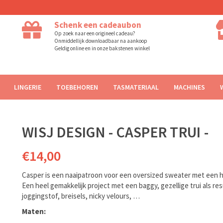
Schenk een cadeaubon
Op zoek naar een origineel cadeau?
Onmiddellijk downloadbaar na aankoop
Geldig online en in onze bakstenen winkel
LINGERIE
TOEBEHOREN
TASMATERIAAL
MACHINES
WISJ DESIGN - CASPER TRUI -
€14,00
Casper is een naaipatroon voor een oversized sweater met een
Een heel gemakkelijk project met een baggy, gezellige trui als re
joggingstof, breisels, nicky velours, …
Maten: