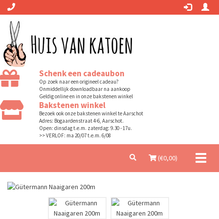
Schenk een cadeaubon
Op zoek naar een origineel cadeau?
Onmiddellijk downloadbaar na aankoop
Geldig online en in onze bakstenen winkel
Bakstenen winkel
Bezoek ook onze bakstenen winkel te Aarschot
Adres: Bogaardenstraat 4-6, Aarschot.
Open: dinsdag t.e.m. zaterdag: 9.30 - 17u.
>> VERLOF: ma 20/07 t.e.m. 6/08
Toggl
(€
0,00
)
naviga