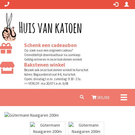
Schenk een cadeaubon
Op zoek naar een origineel cadeau?
Onmiddellijk downloadbaar na aankoop
Geldig online en in onze bakstenen winkel
Bakstenen winkel
Bezoek ook onze bakstenen winkel te Aarschot
Adres: Bogaardenstraat 4-6, Aarschot.
Open: dinsdag t.e.m. zaterdag: 9.30 - 17u.
>> VERLOF: ma 20/07 t.e.m. 6/08
Toggl
(€
0,00
)
naviga