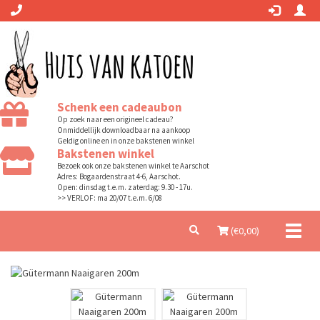
Schenk een cadeaubon
Op zoek naar een origineel cadeau?
Onmiddellijk downloadbaar na aankoop
Geldig online en in onze bakstenen winkel
Bakstenen winkel
Bezoek ook onze bakstenen winkel te Aarschot
Adres: Bogaardenstraat 4-6, Aarschot.
Open: dinsdag t.e.m. zaterdag: 9.30 - 17u.
>> VERLOF: ma 20/07 t.e.m. 6/08
Toggl
(€
0,00
)
naviga