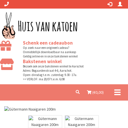
Schenk een cadeaubon
Op zoek naar een origineel cadeau?
Onmiddellijk downloadbaar na aankoop
Geldig online en in onze bakstenen winkel
Bakstenen winkel
Bezoek ook onze bakstenen winkel te Aarschot
Adres: Bogaardenstraat 4-6, Aarschot.
Open: dinsdag t.e.m. zaterdag: 9.30 - 17u.
>> VERLOF: ma 20/07 t.e.m. 6/08
Toggl
(€
0,00
)
naviga