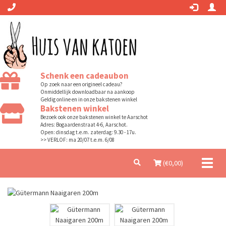
Schenk een cadeaubon
Op zoek naar een origineel cadeau?
Onmiddellijk downloadbaar na aankoop
Geldig online en in onze bakstenen winkel
Bakstenen winkel
Bezoek ook onze bakstenen winkel te Aarschot
Adres: Bogaardenstraat 4-6, Aarschot.
Open: dinsdag t.e.m. zaterdag: 9.30 - 17u.
>> VERLOF: ma 20/07 t.e.m. 6/08
Toggl
(€
0,00
)
naviga