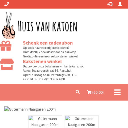
Schenk een cadeaubon
Op zoek naar een origineel cadeau?
Onmiddellijk downloadbaar na aankoop
Geldig online en in onze bakstenen winkel
Bakstenen winkel
Bezoek ook onze bakstenen winkel te Aarschot
Adres: Bogaardenstraat 4-6, Aarschot.
Open: dinsdag t.e.m. zaterdag: 9.30 - 17u.
>> VERLOF: ma 20/07 t.e.m. 6/08
Toggl
(€
0,00
)
naviga