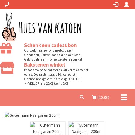
Schenk een cadeaubon
Op zoek naar een origineel cadeau?
Onmiddellijk downloadbaar na aankoop
Geldig online en in onze bakstenen winkel
Bakstenen winkel
Bezoek ook onze bakstenen winkel te Aarschot
Adres: Bogaardenstraat 4-6, Aarschot.
Open: dinsdag t.e.m. zaterdag: 9.30 - 17u.
>> VERLOF: ma 20/07 t.e.m. 6/08
Toggl
(€
0,00
)
naviga