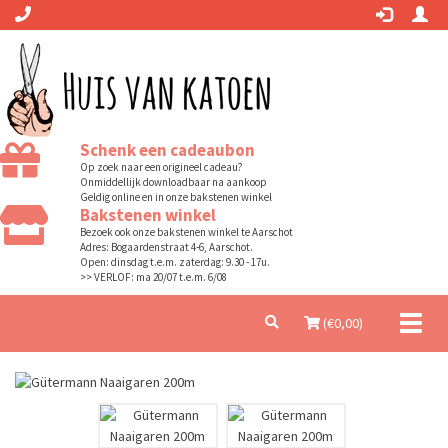
Schenk een cadeaubon
Op zoek naar een origineel cadeau?
Onmiddellijk downloadbaar na aankoop
Geldig online en in onze bakstenen winkel
Bakstenen winkel
Bezoek ook onze bakstenen winkel te Aarschot
Adres: Bogaardenstraat 4-6, Aarschot.
Open: dinsdag t.e.m. zaterdag: 9.30 - 17u.
>> VERLOF: ma 20/07 t.e.m. 6/08
Toggl
(€
0,00
)
naviga