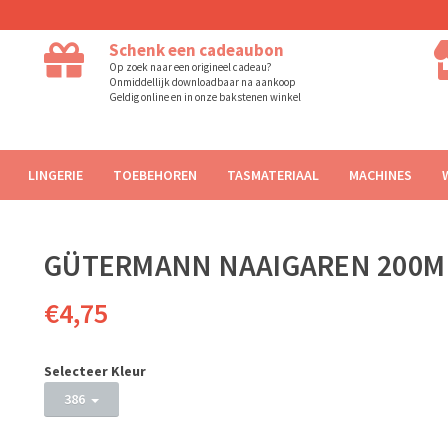
Schenk een cadeaubon
Op zoek naar een origineel cadeau?
Onmiddellijk downloadbaar na aankoop
Geldig online en in onze bakstenen winkel
LINGERIE
TOEBEHOREN
TASMATERIAAL
MACHINES
GÜTERMANN NAAIGAREN 200M 
€4,75
Selecteer Kleur
386