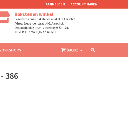
AANMELDEN
ACCOUNT MAKEN
Bakstenen winkel
Bezoek ook onze bakstenen winkel te Aarschot
Adres: Bogaardenstraat 4-6, Aarschot.
Open: dinsdag t.e.m. zaterdag: 9.30 - 17u.
>> VERLOF: ma 20/07 t.e.m. 6/08
WORKSHOPS
(€
0,00
)
- 386