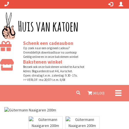
Schenk een cadeaubon
Op zoek naar een origineel cadeau?
Onmiddellijk downloadbaar na aankoop
Geldig online en in onze bakstenen winkel
Bakstenen winkel
Bezoek ook onze bakstenen winkel te Aarschot
Adres: Bogaardenstraat 4-6, Aarschot.
Open: dinsdag t.e.m. zaterdag: 9.30 - 17u.
>> VERLOF: ma 20/07 t.e.m. 6/08
Toggl
(€
0,00
)
naviga