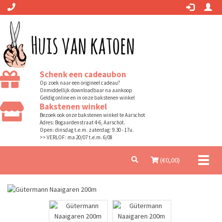
Schenk een cadeaubon
Op zoek naar een origineel cadeau?
Onmiddellijk downloadbaar na aankoop
Geldig online en in onze bakstenen winkel
Bakstenen winkel
Bezoek ook onze bakstenen winkel te Aarschot
Adres: Bogaardenstraat 4-6, Aarschot.
Open: dinsdag t.e.m. zaterdag: 9.30 - 17u.
>> VERLOF: ma 20/07 t.e.m. 6/08
Toggl
(€
0,00
)
naviga