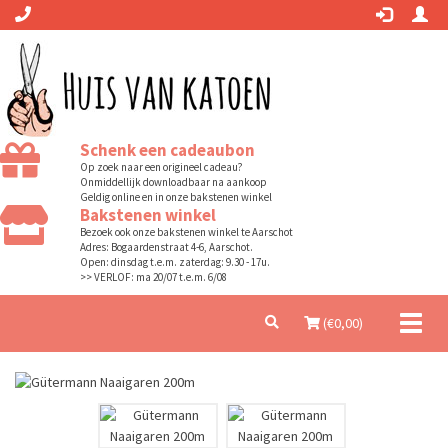
Schenk een cadeaubon
Op zoek naar een origineel cadeau?
Onmiddellijk downloadbaar na aankoop
Geldig online en in onze bakstenen winkel
Bakstenen winkel
Bezoek ook onze bakstenen winkel te Aarschot
Adres: Bogaardenstraat 4-6, Aarschot.
Open: dinsdag t.e.m. zaterdag: 9.30 - 17u.
>> VERLOF: ma 20/07 t.e.m. 6/08
Toggl
(€
0,00
)
naviga