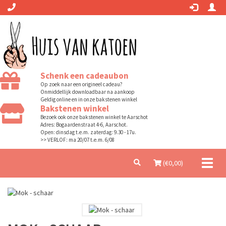
Schenk een cadeaubon
Op zoek naar een origineel cadeau?
Onmiddellijk downloadbaar na aankoop
Geldig online en in onze bakstenen winkel
Bakstenen winkel
Bezoek ook onze bakstenen winkel te Aarschot
Adres: Bogaardenstraat 4-6, Aarschot.
Open: dinsdag t.e.m. zaterdag: 9.30 - 17u.
>> VERLOF: ma 20/07 t.e.m. 6/08
Toggl
(€
0,00
)
naviga