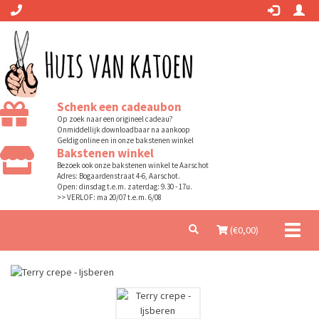
Schenk een cadeaubon
Op zoek naar een origineel cadeau?
Onmiddellijk downloadbaar na aankoop
Geldig online en in onze bakstenen winkel
Bakstenen winkel
Bezoek ook onze bakstenen winkel te Aarschot
Adres: Bogaardenstraat 4-6, Aarschot.
Open: dinsdag t.e.m. zaterdag: 9.30 - 17u.
>> VERLOF: ma 20/07 t.e.m. 6/08
Toggl
(€
0,00
)
naviga