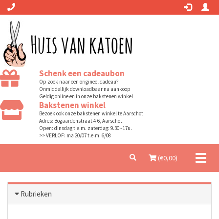
Schenk een cadeaubon
Op zoek naar een origineel cadeau?
Onmiddellijk downloadbaar na aankoop
Geldig online en in onze bakstenen winkel
Bakstenen winkel
Bezoek ook onze bakstenen winkel te Aarschot
Adres: Bogaardenstraat 4-6, Aarschot.
Open: dinsdag t.e.m. zaterdag: 9.30 - 17u.
>> VERLOF: ma 20/07 t.e.m. 6/08
Toggl
(€
0,00
)
naviga
Rubrieken