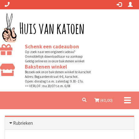
Schenk een cadeaubon
Op zoek naar een origineel cadeau?
Onmiddellijk downloadbaar na aankoop
Geldig online en in onze bakstenen winkel
Bakstenen winkel
Bezoek ook onze bakstenen winkel te Aarschot
Adres: Bogaardenstraat 4-6, Aarschot.
Open: dinsdag t.e.m. zaterdag: 9.30 - 17u.
>> VERLOF: ma 20/07 t.e.m. 6/08
Toggl
(€
0,00
)
naviga
Rubrieken