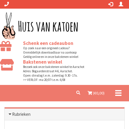
Schenk een cadeaubon
Op zoek naar een origineel cadeau?
Onmiddellijk downloadbaar na aankoop
Geldig online en in onze bakstenen winkel
Bakstenen winkel
Bezoek ook onze bakstenen winkel te Aarschot
Adres: Bogaardenstraat 4-6, Aarschot.
Open: dinsdag t.e.m. zaterdag: 9.30 - 17u.
>> VERLOF: ma 20/07 t.e.m. 6/08
Toggl
(€
0,00
)
naviga
Rubrieken