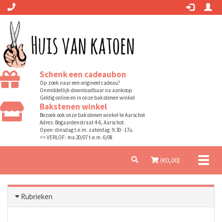
Schenk een cadeaubon
Op zoek naar een origineel cadeau?
Onmiddellijk downloadbaar na aankoop
Geldig online en in onze bakstenen winkel
Bakstenen winkel
Bezoek ook onze bakstenen winkel te Aarschot
Adres: Bogaardenstraat 4-6, Aarschot.
Open: dinsdag t.e.m. zaterdag: 9.30 - 17u.
>> VERLOF: ma 20/07 t.e.m. 6/08
Toggl
(€
0,00
)
naviga
Rubrieken