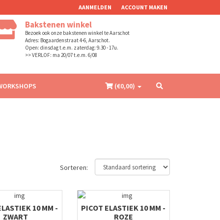
AANMELDEN
ACCOUNT MAKEN
Bakstenen winkel
Bezoek ook onze bakstenen winkel te Aarschot
Adres: Bogaardenstraat 4-6, Aarschot.
Open: dinsdag t.e.m. zaterdag: 9.30 - 17u.
>> VERLOF: ma 20/07 t.e.m. 6/08
WORKSHOPS
(€
0,00
)
Sorteren:
ELASTIEK 10 MM -
PICOT ELASTIEK 10 MM -
ZWART
ROZE