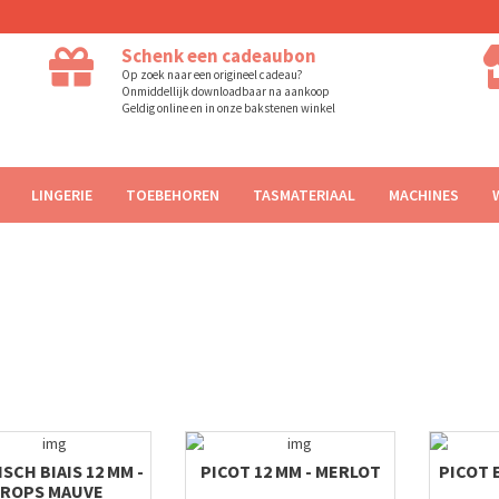
Schenk een cadeaubon
Op zoek naar een origineel cadeau?
Onmiddellijk downloadbaar na aankoop
Geldig online en in onze bakstenen winkel
LINGERIE
TOEBEHOREN
TASMATERIAAL
MACHINES
SCH BIAIS 12 MM -
PICOT 12 MM - MERLOT
PICOT 
ROPS MAUVE