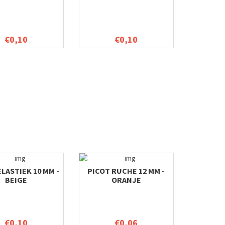
€0,10
€0,10
ELASTIEK 10 MM -
PICOT RUCHE 12 MM -
BEIGE
ORANJE
€0,10
€0,06