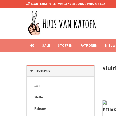
KLANTENSERVICE - VRAGEN? BEL ONS OP 016 23 54 52
SALE
STOFFEN
PATRONEN
NIEUW
Slui
Rubrieken
SALE
Stoffen
Patronen
BEHA S