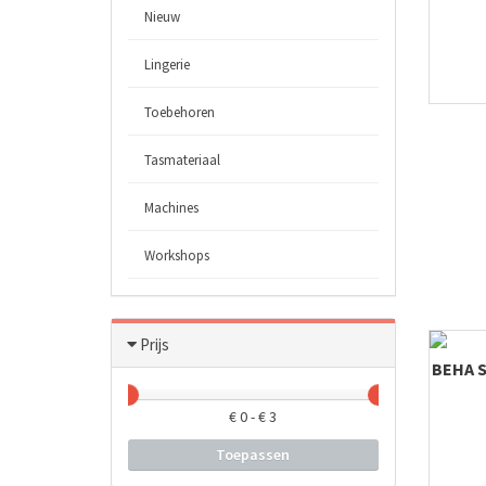
Nieuw
Lingerie
Toebehoren
Tasmateriaal
Machines
Workshops
Prijs
BEHA S
€
0
- €
3
Toepassen