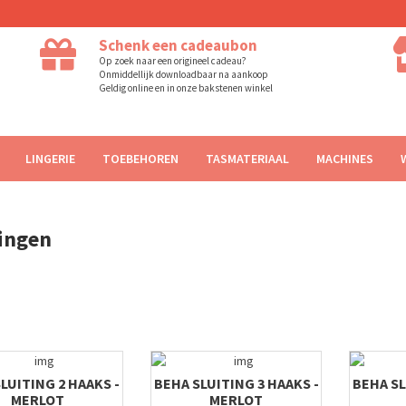
Schenk een cadeaubon
Op zoek naar een origineel cadeau?
Onmiddellijk downloadbaar na aankoop
Geldig online en in onze bakstenen winkel
LINGERIE
TOEBEHOREN
TASMATERIAAL
MACHINES
tingen
LUITING 2 HAAKS -
BEHA SLUITING 3 HAAKS -
BEHA SL
MERLOT
MERLOT