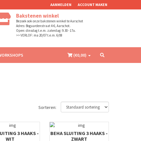
AANMELDEN
ACCOUNT MAKEN
Bakstenen winkel
Bezoek ook onze bakstenen winkel te Aarschot
Adres: Bogaardenstraat 4-6, Aarschot.
Open: dinsdag t.e.m. zaterdag: 9.30 - 17u.
>> VERLOF: ma 20/07 t.e.m. 6/08
WORKSHOPS
(€
0,00
)
Sorteren:
UITING 3 HAAKS -
BEHA SLUITING 3 HAAKS -
WIT
ZWART