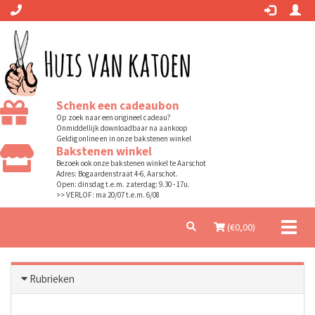
Schenk een cadeaubon
Op zoek naar een origineel cadeau?
Onmiddellijk downloadbaar na aankoop
Geldig online en in onze bakstenen winkel
Bakstenen winkel
Bezoek ook onze bakstenen winkel te Aarschot
Adres: Bogaardenstraat 4-6, Aarschot.
Open: dinsdag t.e.m. zaterdag: 9.30 - 17u.
>> VERLOF: ma 20/07 t.e.m. 6/08
Toggl
(€
0,00
)
naviga
Rubrieken