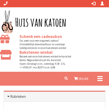
Schenk een cadeaubon
Op zoek naar een origineel cadeau?
Onmiddellijk downloadbaar na aankoop
Geldig online en in onze bakstenen winkel
Bakstenen winkel
Bezoek ook onze bakstenen winkel te Aarschot
Adres: Bogaardenstraat 4-6, Aarschot.
Open: dinsdag t.e.m. zaterdag: 9.30 - 17u.
>> VERLOF: ma 20/07 t.e.m. 6/08
Toggl
(€
0,00
)
naviga
Rubrieken