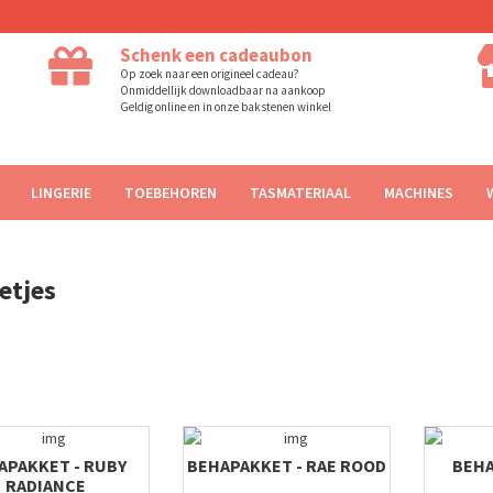
Schenk een cadeaubon
Op zoek naar een origineel cadeau?
Onmiddellijk downloadbaar na aankoop
Geldig online en in onze bakstenen winkel
LINGERIE
TOEBEHOREN
TASMATERIAAL
MACHINES
etjes
APAKKET - RUBY
BEHAPAKKET - RAE ROOD
BEHA
RADIANCE