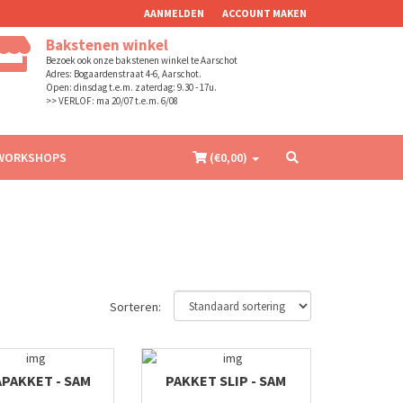
AANMELDEN
ACCOUNT MAKEN
Bakstenen winkel
Bezoek ook onze bakstenen winkel te Aarschot
Adres: Bogaardenstraat 4-6, Aarschot.
Open: dinsdag t.e.m. zaterdag: 9.30 - 17u.
>> VERLOF: ma 20/07 t.e.m. 6/08
WORKSHOPS
(€
0,00
)
Sorteren:
PAKKET - SAM
PAKKET SLIP - SAM