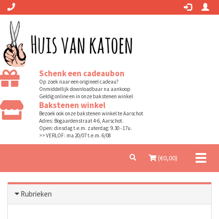
Schenk een cadeaubon
Op zoek naar een origineel cadeau?
Onmiddellijk downloadbaar na aankoop
Geldig online en in onze bakstenen winkel
Bakstenen winkel
Bezoek ook onze bakstenen winkel te Aarschot
Adres: Bogaardenstraat 4-6, Aarschot.
Open: dinsdag t.e.m. zaterdag: 9.30 - 17u.
>> VERLOF: ma 20/07 t.e.m. 6/08
Toggl
(€
0,00
)
naviga
Rubrieken