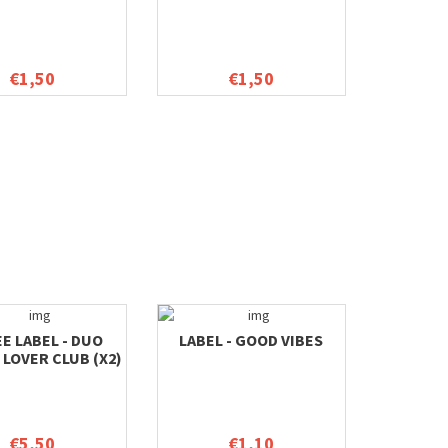
€1,50
€1,50
EE LABEL - DUO
LABEL - GOOD VIBES
LOVER CLUB (X2)
€5,50
€1,10