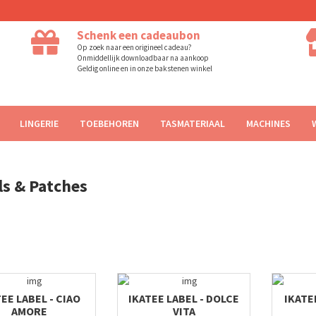
Schenk een cadeaubon
Op zoek naar een origineel cadeau?
Onmiddellijk downloadbaar na aankoop
Geldig online en in onze bakstenen winkel
LINGERIE
TOEBEHOREN
TASMATERIAAL
MACHINES
ls & Patches
EE LABEL - CIAO
IKATEE LABEL - DOLCE
IKATE
AMORE
VITA