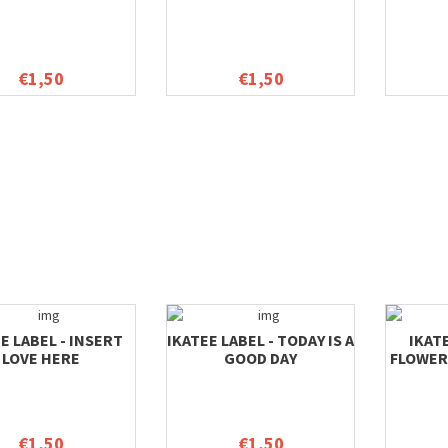
€1,50
€1,50
E LABEL - INSERT
IKATEE LABEL - TODAY IS A
IKAT
LOVE HERE
GOOD DAY
FLOWER 
€1,50
€1,50