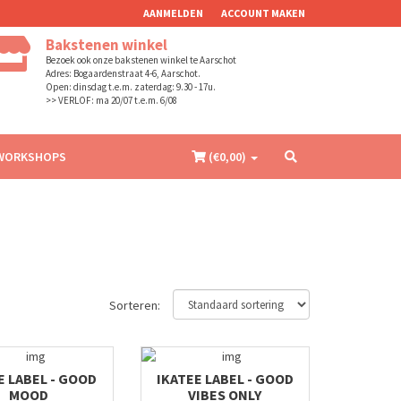
AANMELDEN
ACCOUNT MAKEN
Bakstenen winkel
Bezoek ook onze bakstenen winkel te Aarschot
Adres: Bogaardenstraat 4-6, Aarschot.
Open: dinsdag t.e.m. zaterdag: 9.30 - 17u.
>> VERLOF: ma 20/07 t.e.m. 6/08
WORKSHOPS
(€
0,00
)
Sorteren:
E LABEL - GOOD
IKATEE LABEL - GOOD
MOOD
VIBES ONLY