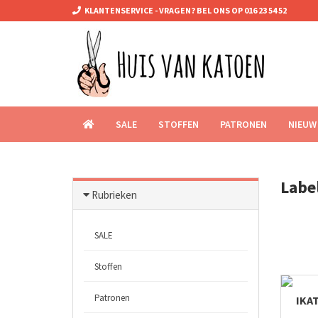
KLANTENSERVICE - VRAGEN? BEL ONS OP 016 23 54 52
SALE
STOFFEN
PATRONEN
NIEUW
Labe
Rubrieken
SALE
Stoffen
Patronen
IKAT