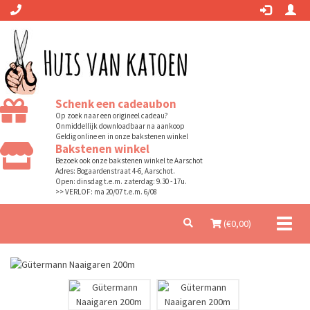
Schenk een cadeaubon
Op zoek naar een origineel cadeau?
Onmiddellijk downloadbaar na aankoop
Geldig online en in onze bakstenen winkel
Bakstenen winkel
Bezoek ook onze bakstenen winkel te Aarschot
Adres: Bogaardenstraat 4-6, Aarschot.
Open: dinsdag t.e.m. zaterdag: 9.30 - 17u.
>> VERLOF: ma 20/07 t.e.m. 6/08
Toggl
(€
0,00
)
naviga