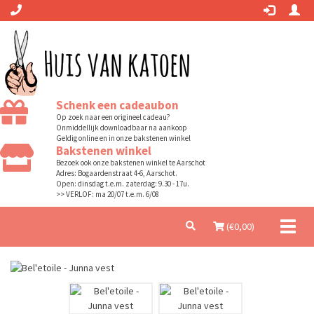
Schenk een cadeaubon
Op zoek naar een origineel cadeau?
Onmiddellijk downloadbaar na aankoop
Geldig online en in onze bakstenen winkel
Bakstenen winkel
Bezoek ook onze bakstenen winkel te Aarschot
Adres: Bogaardenstraat 4-6, Aarschot.
Open: dinsdag t.e.m. zaterdag: 9.30 - 17u.
>> VERLOF: ma 20/07 t.e.m. 6/08
Toggl
(€
0,00
)
naviga