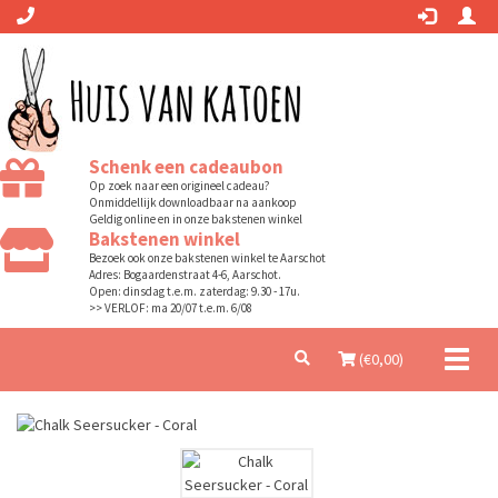
Schenk een cadeaubon
Op zoek naar een origineel cadeau?
Onmiddellijk downloadbaar na aankoop
Geldig online en in onze bakstenen winkel
Bakstenen winkel
Bezoek ook onze bakstenen winkel te Aarschot
Adres: Bogaardenstraat 4-6, Aarschot.
Open: dinsdag t.e.m. zaterdag: 9.30 - 17u.
>> VERLOF: ma 20/07 t.e.m. 6/08
Toggl
(€
0,00
)
naviga