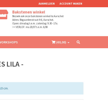
AANMELDEN
ACCOUNT MAKEN
Bakstenen winkel
Bezoek ook onze bakstenen winkel te Aarschot
Adres: Bogaardenstraat 4-6, Aarschot.
Open: dinsdag t.e.m. zaterdag: 9.30 - 17u.
>> VERLOF: ma 20/07 t.e.m. 6/08
WORKSHOPS
(€
0,00
)
 LILA -
10 cm.