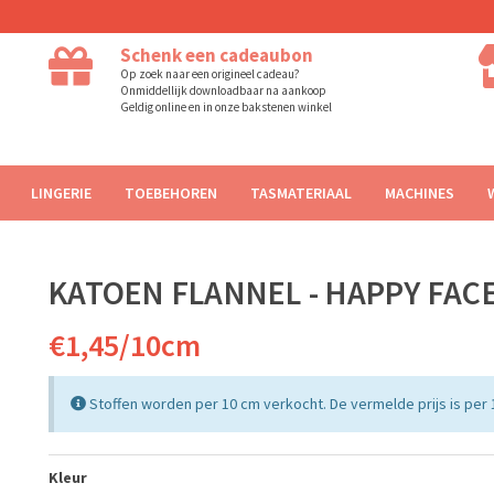
Schenk een cadeaubon
Op zoek naar een origineel cadeau?
Onmiddellijk downloadbaar na aankoop
Geldig online en in onze bakstenen winkel
LINGERIE
TOEBEHOREN
TASMATERIAAL
MACHINES
KATOEN FLANNEL - HAPPY FACES
€1,45/10cm
Stoffen worden per 10 cm verkocht. De vermelde prijs is per 
Kleur