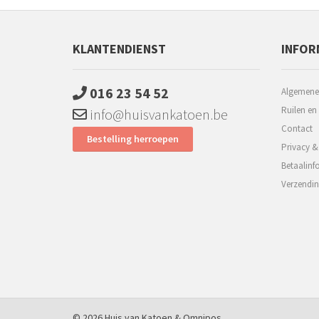
KLANTENDIENST
INFOR
016 23 54 52
Algemene
Ruilen en
info@huisvankatoen.be
Contact
Bestelling herroepen
Privacy &
Betaalinf
Verzendin
© 2026 Huis van Katoen &
Omnipos