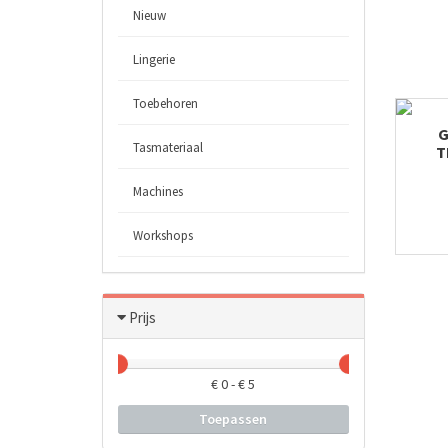
Nieuw
Lingerie
Toebehoren
G
Tasmateriaal
T
Machines
Workshops
Prijs
€
0
- €
5
Toepassen