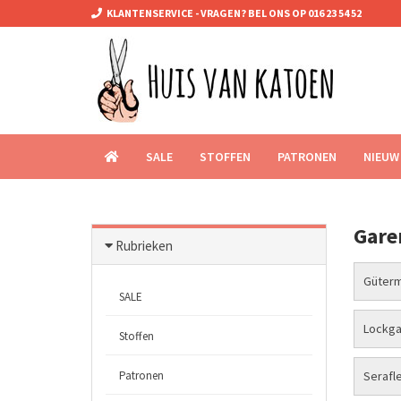
KLANTENSERVICE - VRAGEN? BEL ONS OP 016 23 54 52
SALE
STOFFEN
PATRONEN
NIEUW
Gare
Rubrieken
Güterm
SALE
Lockga
Stoffen
Patronen
Serafle