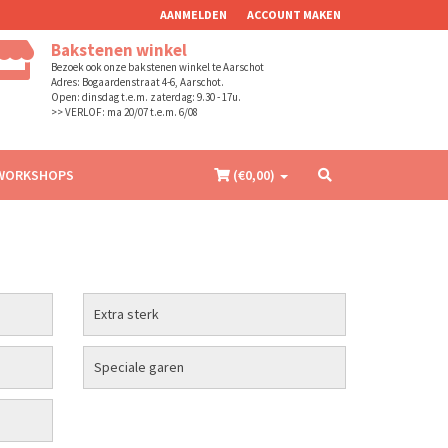
AANMELDEN
ACCOUNT MAKEN
Bakstenen winkel
Bezoek ook onze bakstenen winkel te Aarschot
Adres: Bogaardenstraat 4-6, Aarschot.
Open: dinsdag t.e.m. zaterdag: 9.30 - 17u.
>> VERLOF: ma 20/07 t.e.m. 6/08
WORKSHOPS
(€
0,00
)
Extra sterk
Speciale garen