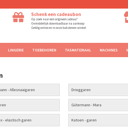
Schenk een cadeaubon
Op zoek naar een origineel cadeau?
Onmiddellijk downloadbaar na aankoop
Geldig online en in onze bakstenen winkel
LINGERIE
TOEBEHOREN
TASMATERIAAL
MACHINES
n
ann - Allesnaaigaren
Drieggaren
ren
Gütermann - Mara
x - elastisch garen
Katoen - garen