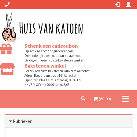
Schenk een cadeaubon
Op zoek naar een origineel cadeau?
Onmiddellijk downloadbaar na aankoop
Geldig online en in onze bakstenen winkel
Bakstenen winkel
Bezoek ook onze bakstenen winkel te Aarschot
Adres: Bogaardenstraat 4-6, Aarschot.
Open: dinsdag t.e.m. zaterdag: 9.30 - 17u.
>> VERLOF: ma 20/07 t.e.m. 6/08
Toggl
(€
0,00
)
naviga
Rubrieken