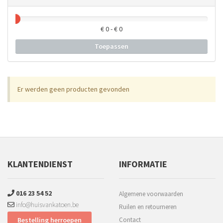
€
0
- €
0
Toepassen
Er werden geen producten gevonden
KLANTENDIENST
INFORMATIE
016 23 54 52
Algemene voorwaarden
info@huisvankatoen.be
Ruilen en retourneren
Bestelling herroepen
Contact