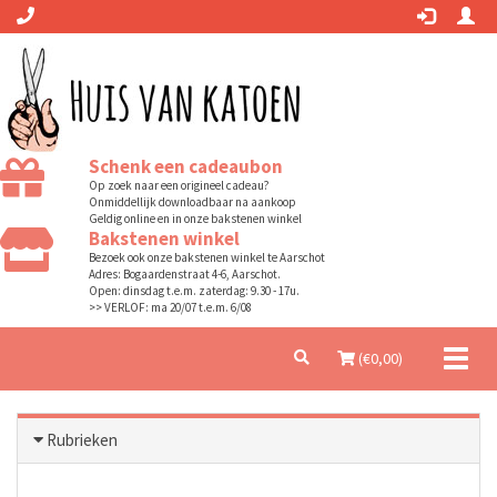
Schenk een cadeaubon
Op zoek naar een origineel cadeau?
Onmiddellijk downloadbaar na aankoop
Geldig online en in onze bakstenen winkel
Bakstenen winkel
Bezoek ook onze bakstenen winkel te Aarschot
Adres: Bogaardenstraat 4-6, Aarschot.
Open: dinsdag t.e.m. zaterdag: 9.30 - 17u.
>> VERLOF: ma 20/07 t.e.m. 6/08
Toggl
(€
0,00
)
naviga
Rubrieken